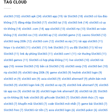
TAG CLOUD
slot365 (152)
slot365 apk (24)
slot365 app (19)
tải Slot365 (18)
slot365 có lừa đảo
không (17)
đăng nhập Slot365 (17)
slot365 tại (15)
slot365 link (14)
slot365 có uy
tín không (14)
slot365 .com (14)
app slot365 (13)
slot365 rtp (13)
Slot365 an toàn
không (13)
slot365 ios (13)
slot365 ap (12)
slot365 game (12)
casino Slot365 (12)
slot365 tang 200k (12)
slot365 com (12)
slot365 xx.vip (11)
tải app slot365 (11)
https t ly slot365 (11)
slot365. (11)
link Slot365 (11)
ưu đãi Slot365 (11)
hỗ trợ
Slot365 (11)
link dự phòng Slot365 (11)
slot365 com1 (11)
rút thưởng Slot365 (11)
slot365 games (11)
Slot365 có hợp pháp không (11)
live slot365 (10)
slot365 tải
app (10)
review Slot365 (10)
bắn cá Slot365 (10)
slot365 xxvip (10)
slot365 bet (10)
rtp slot365 (9)
slot365 tảng 200k (9)
game slot365 (9)
heylink slot365 login (9)
slot365 vn (9)
slot365 win (9)
asia slot365 (9)
slot365 alternatif (9)
phiên bản mới
Slot365 (9)
slot365 login link (9)
slot365 xx vip (9)
slot365 link alternatif (9)
slot365
tải app ios (9)
slot365 tải (8)
slot365 login link alternatif (8)
slot365 tái (8)
Slot365
uy tín không (8)
hoki slot365 (8)
giftcode Slot365 (7)
Slot365 chính thức (7)
raja
slot365 (7)
khuyến mãi Slot365 (7)
code Slot365 mới nhất (7)
game bài Slot365 (7)
Slot365 free (7)
Slot365 rút tiền (7)
asia slot365 login (6)
slot365 poker (6)
slot365