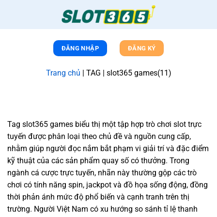
Chuyển
đến
nội
dung
ĐĂNG NHẬP
ĐĂNG KÝ
Trang chủ
|
TAG
|
slot365 games(11)
Tag slot365 games biểu thị một tập hợp trò chơi slot trực
tuyến được phân loại theo chủ đề và nguồn cung cấp,
nhằm giúp người đọc nắm bắt phạm vi giải trí và đặc điểm
kỹ thuật của các sản phẩm quay số có thưởng. Trong
ngành cá cược trực tuyến, nhãn này thường gộp các trò
chơi có tính năng spin, jackpot và đồ họa sống động, đồng
thời phản ánh mức độ phổ biến và cạnh tranh trên thị
trường. Người Việt Nam có xu hướng so sánh tỉ lệ thanh