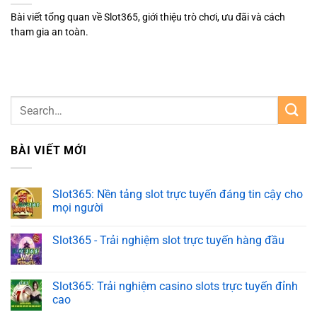
Bài viết tổng quan về Slot365, giới thiệu trò chơi, ưu đãi và cách
tham gia an toàn.
BÀI VIẾT MỚI
Slot365: Nền tảng slot trực tuyến đáng tin cậy cho
mọi người
Slot365 - Trải nghiệm slot trực tuyến hàng đầu
Slot365: Trải nghiệm casino slots trực tuyến đỉnh
cao