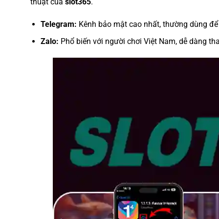
thuật của
slot365
.
Telegram:
Kênh bảo mật cao nhất, thường dùng để c
Zalo:
Phổ biến với người chơi Việt Nam, dễ dàng thao