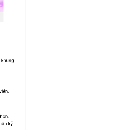
g khung
viên.
 hơn.
hận kỹ