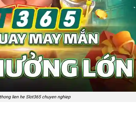
thong lien he Slot365 chuyen nghiep