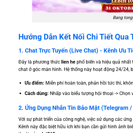
Bang tong 
Hướng Dẫn Kết Nối Chi Tiết Qua
1. Chat Trực Tuyến (Live Chat) - Kênh Ưu T
Đây là phương thức
lien he
phổ biến và hiệu quả nhất 
chat ở góc màn hình. Hệ thống này hoạt động 24/24, bấ
Ưu điểm:
Miễn phí hoàn toàn, phản hồi tức thì, khô
Cách dùng:
Nhấp vào biểu tượng hội thoại -> Chọn vấ
2. Ứng Dụng Nhắn Tin Bảo Mật (Telegram / 
Với sự phát triển của công nghệ, việc sử dụng các ứn
Kênh này đặc biệt hữu ích khi bạn cần gửi hình ảnh b