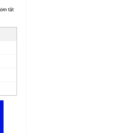
tóm tắt