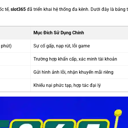
ốc tế,
slot365
đã triển khai hệ thống đa kênh. Dưới đây là bảng 
Mục Đích Sử Dụng Chính
 phút)
Sự cố gấp, nạp rút, lỗi game
Trường hợp khẩn cấp, xác minh tài khoản
Gửi hình ảnh lỗi, nhận khuyến mãi riêng
Khiếu nại phức tạp, hợp tác đại lý