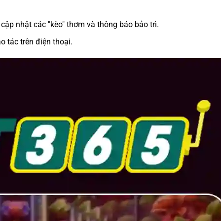
ập nhật các "kèo" thơm và thông báo bảo trì.
 tác trên điện thoại.