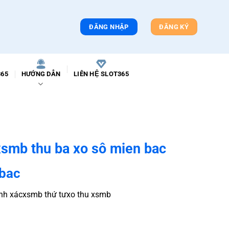
ĐĂNG NHẬP
ĐĂNG KÝ
365
HƯỚNG DẪN
LIÊN HỆ SLOT365
xsmb thu ba xo sô mien bac
 bac
nh xácxsmb thứ tưxo thu xsmb