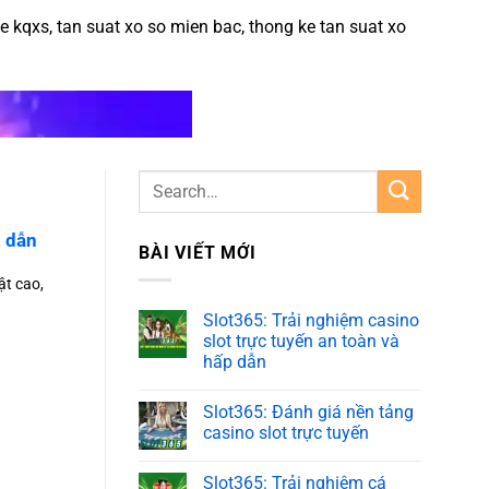
 kqxs, tan suat xo so mien bac, thong ke tan suat xo
p dẫn
BÀI VIẾT MỚI
ật cao,
Slot365: Trải nghiệm casino
slot trực tuyến an toàn và
hấp dẫn
Slot365: Đánh giá nền tảng
casino slot trực tuyến
Slot365: Trải nghiệm cá