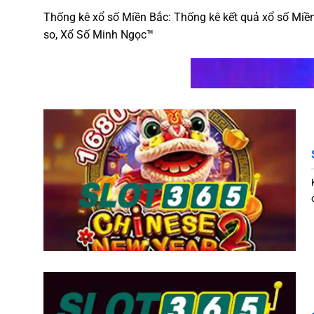
Thống kê xổ số Miền Bắc: Thống kê kết quả xổ số Miền 
so, Xổ Số Minh Ngọc™