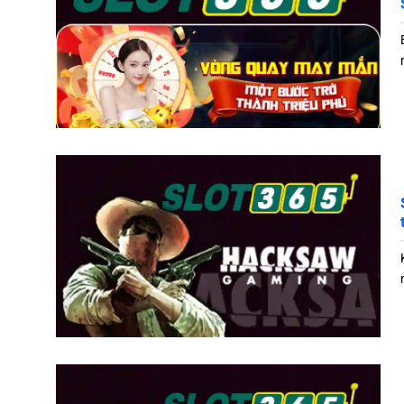
SLOT365.com - Nền tảng giải trí t
Tải xuống
slot365
APK cho Android, bao gồm SLOT365 2