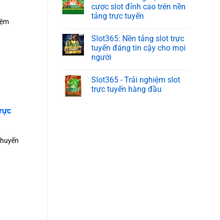
cược slot đỉnh cao trên nền
tảng trực tuyến
iệm
Slot365: Nền tảng slot trực
tuyến đáng tin cậy cho mọi
người
Slot365 - Trải nghiệm slot
trực tuyến hàng đầu
rực
khuyến
ting!