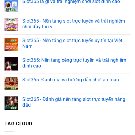
Slot365 là gì và trải nghiệm chơi slot đỉnh cao
Slot365 - Nền tảng slot trực tuyến và trải nghiệm
chơi đầy thú vị
Slot365 - Nền tảng slot trực tuyến uy tín tại Việt
Nam
Slot365: Nền tảng xèng trực tuyến và trải nghiệm
đỉnh cao
Slot365: Đánh giá và hướng dẫn chơi an toàn
Slot365 - Đánh giá nền tảng slot trực tuyến hàng
đầu
TAG CLOUD