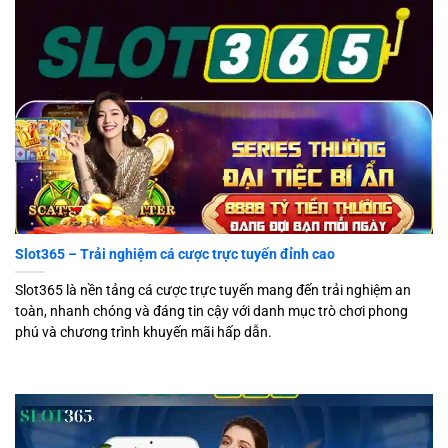
Slot365 – Trải nghiệm cá cược trực tuyến đỉnh cao
Slot365 là nền tảng cá cược trực tuyến mang đến trải nghiệm an
toàn, nhanh chóng và đáng tin cậy với danh mục trò chơi phong
phú và chương trình khuyến mãi hấp dẫn.