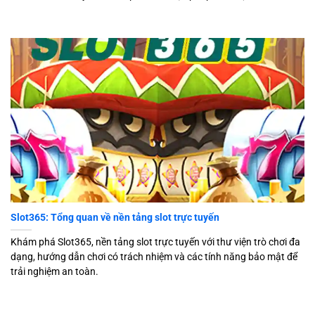
Slot365: Tổng quan về nền tảng slot trực tuyến
Khám phá Slot365, nền tảng slot trực tuyến với thư viện trò chơi đa
dạng, hướng dẫn chơi có trách nhiệm và các tính năng bảo mật để
trải nghiệm an toàn.