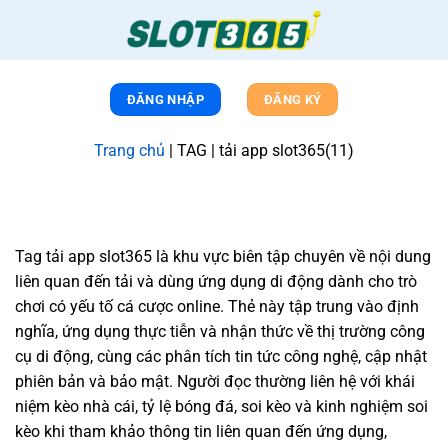
Chuyển
đến
nội
dung
ĐĂNG NHẬP
ĐĂNG KÝ
Trang chủ
|
TAG
|
tải app slot365(11)
Tag tải app slot365 là khu vực biên tập chuyên về nội dung
liên quan đến tải và dùng ứng dụng di động dành cho trò
chơi có yếu tố cá cược online. Thẻ này tập trung vào định
nghĩa, ứng dụng thực tiễn và nhận thức về thị trường công
cụ di động, cùng các phân tích tin tức công nghệ, cập nhật
phiên bản và bảo mật. Người đọc thường liên hệ với khái
niệm kèo nhà cái, tỷ lệ bóng đá, soi kèo và kinh nghiệm soi
kèo khi tham khảo thông tin liên quan đến ứng dụng,