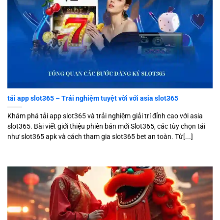
tải app slot365 – Trải nghiệm tuyệt vời với asia slot365
Khám phá tải app slot365 và trải nghiệm giải trí đỉnh cao với asia
slot365. Bài viết giới thiệu phiên bản mới Slot365, các tùy chọn tải
như slot365 apk và cách tham gia slot365 bet an toàn. Từ[...]