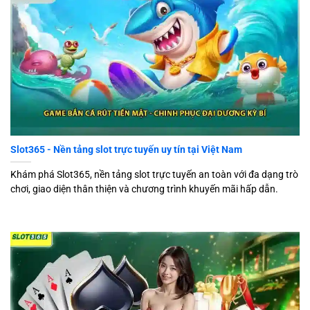
Slot365 - Nền tảng slot trực tuyến uy tín tại Việt Nam
Khám phá Slot365, nền tảng slot trực tuyến an toàn với đa dạng trò
chơi, giao diện thân thiện và chương trình khuyến mãi hấp dẫn.