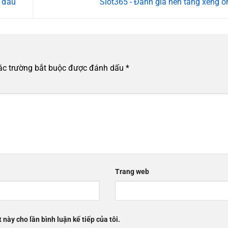
g đầu
Slot365 - Đánh giá nền tảng xèng o
ác trường bắt buộc được đánh dấu
*
Trang web
 này cho lần bình luận kế tiếp của tôi.