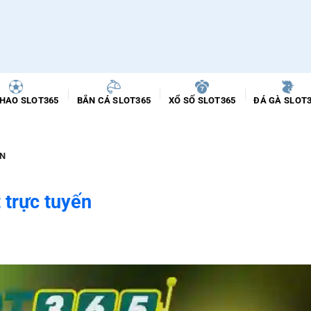
THAO SLOT365
BẮN CÁ SLOT365
XỔ SỐ SLOT365
ĐÁ GÀ SLOT
ẾN
 trực tuyến