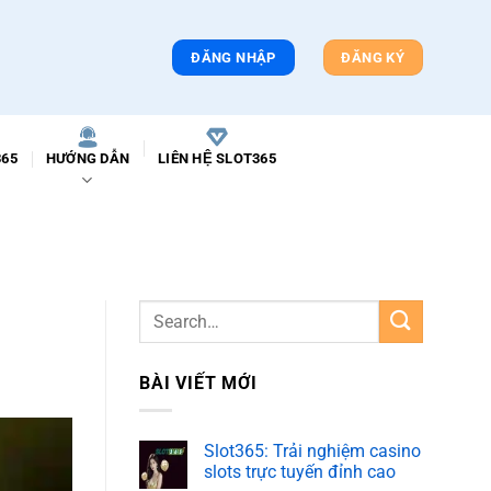
ĐĂNG NHẬP
ĐĂNG KÝ
365
HƯỚNG DẪN
LIÊN HỆ SLOT365
BÀI VIẾT MỚI
Slot365: Trải nghiệm casino
slots trực tuyến đỉnh cao