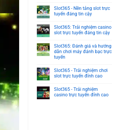
Slot365 - Nền tảng slot trực
tuyến đáng tin cậy
Slot365: Trải nghiệm casino
slot trực tuyến đáng tin cậy
Slot365: Đánh giá và hướng
dẫn chơi máy đánh bạc trực
tuyến
Slot365 - Trải nghiệm chơi
slot trực tuyến đỉnh cao
Slot365 - Trải nghiệm
casino trực tuyến đỉnh cao