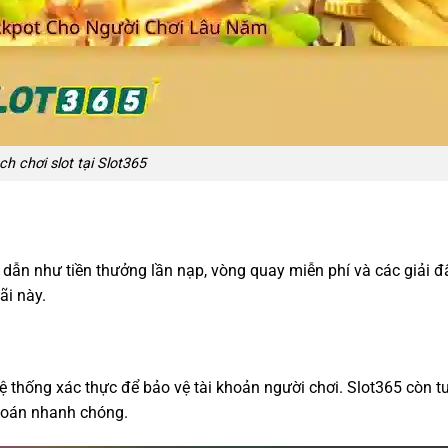
ch chơi slot tại Slot365
 dẫn như tiền thưởng lần nạp, vòng quay miễn phí và các giải đấ
ãi này.
 thống xác thực để bảo vệ tài khoản người chơi. Slot365 còn t
 toán nhanh chóng.