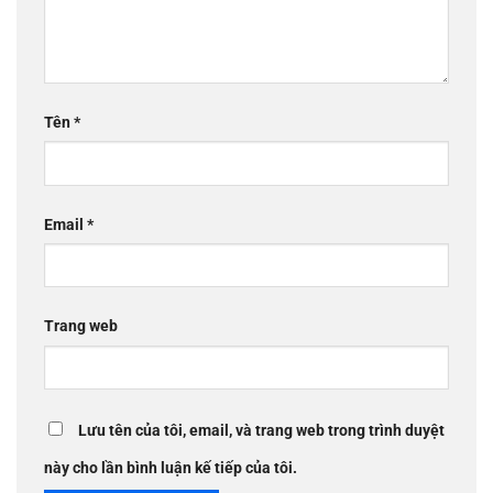
Tên
*
Email
*
Trang web
Lưu tên của tôi, email, và trang web trong trình duyệt
này cho lần bình luận kế tiếp của tôi.