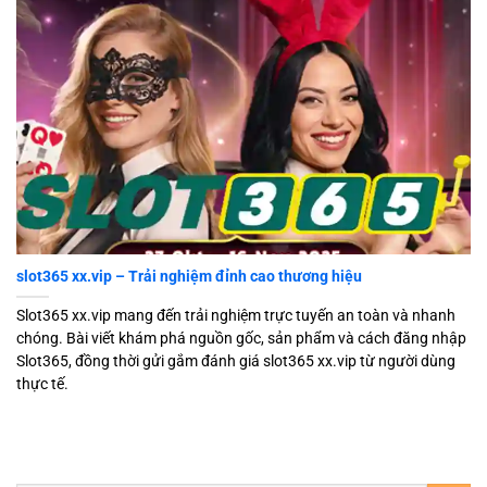
slot365 xx.vip – Trải nghiệm đỉnh cao thương hiệu
Slot365 xx.vip mang đến trải nghiệm trực tuyến an toàn và nhanh
chóng. Bài viết khám phá nguồn gốc, sản phẩm và cách đăng nhập
Slot365, đồng thời gửi gắm đánh giá slot365 xx.vip từ người dùng
thực tế.