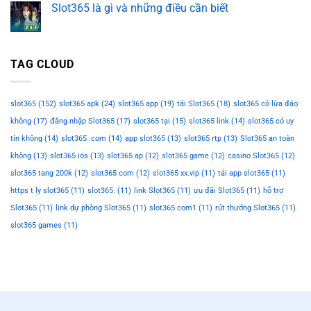
Slot365 là gì và những điều cần biết
TAG CLOUD
slot365 (152)
slot365 apk (24)
slot365 app (19)
tải Slot365 (18)
slot365 có lừa đảo
không (17)
đăng nhập Slot365 (17)
slot365 tại (15)
slot365 link (14)
slot365 có uy
tín không (14)
slot365 .com (14)
app slot365 (13)
slot365 rtp (13)
Slot365 an toàn
không (13)
slot365 ios (13)
slot365 ap (12)
slot365 game (12)
casino Slot365 (12)
slot365 tang 200k (12)
slot365 com (12)
slot365 xx.vip (11)
tải app slot365 (11)
https t ly slot365 (11)
slot365. (11)
link Slot365 (11)
ưu đãi Slot365 (11)
hỗ trợ
Slot365 (11)
link dự phòng Slot365 (11)
slot365 com1 (11)
rút thưởng Slot365 (11)
slot365 games (11)