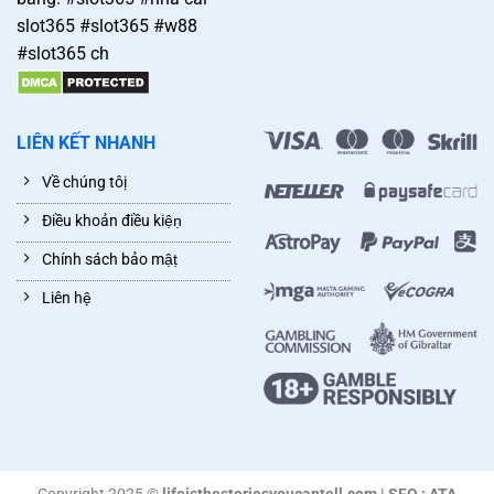
slot365 #slot365 #w88
#slot365 ch
LIÊN KẾT NHANH
Về chúng tôị
Điều khoản điều kiệṇ
Chính sách bảo mậṭ
Liên hệ̣