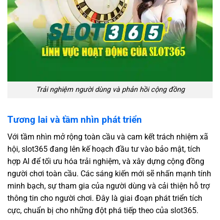
Trải nghiệm người dùng và phản hồi cộng đồng
Tương lai và tầm nhìn phát triển
Với tầm nhìn mở rộng toàn cầu và cam kết trách nhiệm xã
hội, slot365 đang lên kế hoạch đầu tư vào bảo mật, tích
hợp AI để tối ưu hóa trải nghiệm, và xây dựng cộng đồng
người chơi toàn cầu. Các sáng kiến mới sẽ nhấn mạnh tính
minh bạch, sự tham gia của người dùng và cải thiện hỗ trợ
thông tin cho người chơi. Đây là giai đoạn phát triển tích
cực, chuẩn bị cho những đột phá tiếp theo của slot365.