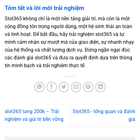
Tóm tắt và lời mời trải nghiệm
Slot365 không chỉ là một nền tảng giải trí, mà còn là một
cộng đồng tôn trọng người dùng, một hệ sinh thái an toàn
và linh hoạt. Để bắt đầu, hãy trải nghiệm slot365 và tự
mình cảm nhận sự mượt mà của giao diện, sự nhanh nhạy
của hệ thống và chất lượng dịch vụ. Đừng ngần ngại đọc
các đánh giá slot365 và đưa ra quyết định dựa trên thông
tin minh bạch và trải nghiệm thực tế.
slot365 tang 200k – Trải
Slot365 - tổng quan và đánh
nghiệm và giá trị bền vững
giá