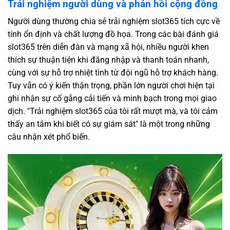
Trải nghiệm người dùng và phản hồi cộng đồng
Người dùng thường chia sẻ trải nghiệm slot365 tích cực về
tính ổn định và chất lượng đồ họa. Trong các bài đánh giá
slot365 trên diễn đàn và mạng xã hội, nhiều người khen
thích sự thuận tiện khi đăng nhập và thanh toán nhanh,
cùng với sự hỗ trợ nhiệt tình từ đội ngũ hỗ trợ khách hàng.
Tuy vẫn có ý kiến thận trọng, phần lớn người chơi hiện tại
ghi nhận sự cố gắng cải tiến và minh bạch trong mọi giao
dịch. "Trải nghiệm slot365 của tôi rất mượt mà, và tôi cảm
thấy an tâm khi biết có sự giám sát" là một trong những
câu nhận xét phổ biến.