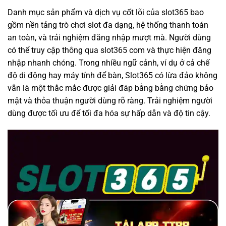
Danh mục sản phẩm và dịch vụ cốt lõi của slot365 bao
gồm nền tảng trò chơi slot đa dạng, hệ thống thanh toán
an toàn, và trải nghiệm đăng nhập mượt mà. Người dùng
có thể truy cập thông qua slot365 com và thực hiện đăng
nhập nhanh chóng. Trong nhiều ngữ cảnh, ví dụ ở cả chế
độ di động hay máy tính để bàn, Slot365 có lừa đảo không
vẫn là một thắc mắc được giải đáp bằng bằng chứng bảo
mật và thỏa thuận người dùng rõ ràng. Trải nghiệm người
dùng được tối ưu để tối đa hóa sự hấp dẫn và độ tin cậy.