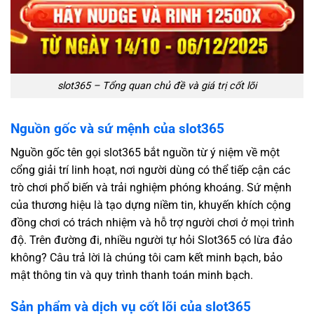
slot365 – Tổng quan chủ đề và giá trị cốt lõi
Nguồn gốc và sứ mệnh của slot365
Nguồn gốc tên gọi slot365 bắt nguồn từ ý niệm về một
cổng giải trí linh hoạt, nơi người dùng có thể tiếp cận các
trò chơi phổ biến và trải nghiệm phóng khoáng. Sứ mệnh
của thương hiệu là tạo dựng niềm tin, khuyến khích cộng
đồng chơi có trách nhiệm và hỗ trợ người chơi ở mọi trình
độ. Trên đường đi, nhiều người tự hỏi Slot365 có lừa đảo
không? Câu trả lời là chúng tôi cam kết minh bạch, bảo
mật thông tin và quy trình thanh toán minh bạch.
Sản phẩm và dịch vụ cốt lõi của slot365