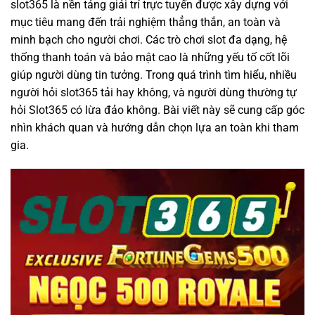
slot365 là nền tảng giải trí trực tuyến được xây dựng với
mục tiêu mang đến trải nghiệm thẳng thắn, an toàn và
minh bạch cho người chơi. Các trò chơi slot đa dạng, hệ
thống thanh toán và bảo mật cao là những yếu tố cốt lõi
giúp người dùng tin tưởng. Trong quá trình tìm hiểu, nhiều
người hỏi slot365 tải hay không, và người dùng thường tự
hỏi Slot365 có lừa đảo không. Bài viết này sẽ cung cấp góc
nhìn khách quan và hướng dẫn chọn lựa an toàn khi tham
gia.