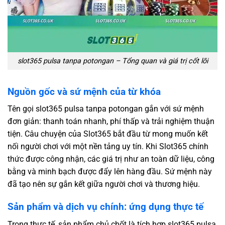
slot365 pulsa tanpa potongan – Tổng quan và giá trị cốt lõi
Nguồn gốc và sứ mệnh của từ khóa
Tên gọi slot365 pulsa tanpa potongan gắn với sứ mệnh
đơn giản: thanh toán nhanh, phí thấp và trải nghiệm thuận
tiện. Câu chuyện của Slot365 bắt đầu từ mong muốn kết
nối người chơi với một nền tảng uy tín. Khi Slot365 chính
thức được công nhận, các giá trị như an toàn dữ liệu, công
bằng và minh bạch được đẩy lên hàng đầu. Sứ mệnh này
đã tạo nên sự gắn kết giữa người chơi và thương hiệu.
Sản phẩm và dịch vụ chính: ứng dụng thực tế
Trong thực tế, sản phẩm chủ chốt là tích hợp slot365 pulsa