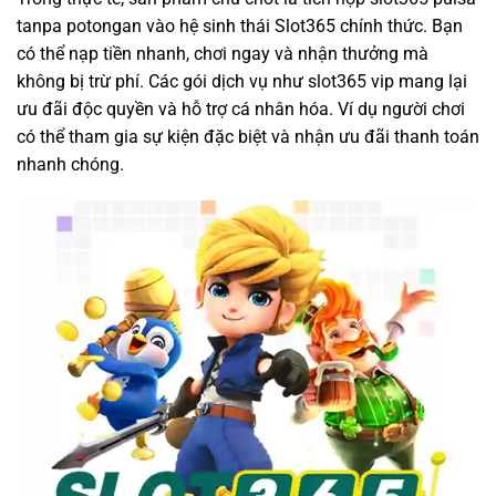
tanpa potongan vào hệ sinh thái Slot365 chính thức. Bạn
có thể nạp tiền nhanh, chơi ngay và nhận thưởng mà
không bị trừ phí. Các gói dịch vụ như slot365 vip mang lại
ưu đãi độc quyền và hỗ trợ cá nhân hóa. Ví dụ người chơi
có thể tham gia sự kiện đặc biệt và nhận ưu đãi thanh toán
nhanh chóng.