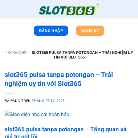
Chuyển
đến
nội
dung
ĐĂNG NHẬP
ĐĂNG KÝ
TRANG CHỦ
|
SLOT365 PULSA TANPA POTONGAN – TRẢI NGHIỆM UY
TÍN VỚI SLOT365
slot365 pulsa tanpa potongan – Trải
nghiệm uy tín với Slot365
ĐÃ ĐĂNG TRÊN
THÁNG 07 17, 2026
slot365 pulsa tanpa potongan – Tổng quan và
giá trị cốt lõi