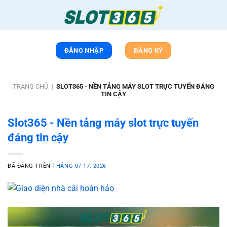
Chuyển
đến
nội
dung
ĐĂNG NHẬP
ĐĂNG KÝ
TRANG CHỦ
|
SLOT365 - NỀN TẢNG MÁY SLOT TRỰC TUYẾN ĐÁNG
TIN CẬY
Slot365 - Nền tảng máy slot trực tuyến
đáng tin cậy
ĐÃ ĐĂNG TRÊN
THÁNG 07 17, 2026