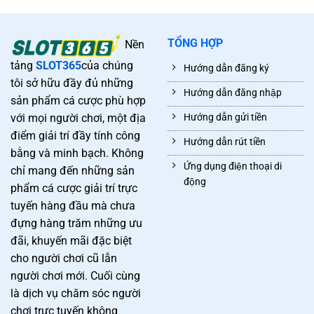
TỔNG HỢP
Nền
tảng
SLOT365
của chúng
Hướng dẫn đăng ký
tôi sở hữu đầy đủ những
Hướng dẫn đăng nhập
sản phẩm cá cược phù hợp
với mọi người chơi, một địa
Hướng dẫn gửi tiền
điểm giải trí đầy tính công
Hướng dẫn rút tiền
bằng và minh bạch. Không
Ứng dụng điện thoại di
chỉ mang đến những sản
động
phẩm cá cược giải trí trực
tuyến hàng đầu mà chưa
đựng hàng trăm những ưu
đãi, khuyến mãi đặc biệt
cho người chơi cũ lẫn
người chơi mới. Cuối cùng
là dịch vụ chăm sóc người
chơi trực tuyến không