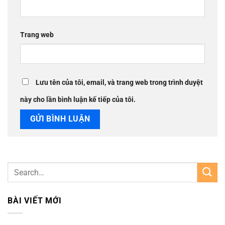
Trang web
Lưu tên của tôi, email, và trang web trong trình duyệt
này cho lần bình luận kế tiếp của tôi.
BÀI VIẾT MỚI