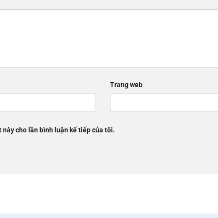
Trang web
 này cho lần bình luận kế tiếp của tôi.