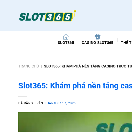
Chuyển
đến
nội
dung
SLOT365
CASINO SLOT365
THỂ 
TRANG CHỦ
|
SLOT365: KHÁM PHÁ NỀN TẢNG CASINO TRỰC TU
Slot365: Khám phá nền tảng casi
ĐÃ ĐĂNG TRÊN
THÁNG 07 17, 2026