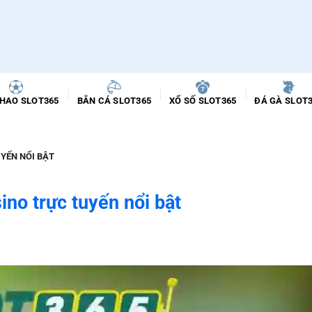
THAO SLOT365
BẮN CÁ SLOT365
XỔ SỐ SLOT365
ĐÁ GÀ SLOT
YẾN NỔI BẬT
no trực tuyến nổi bật