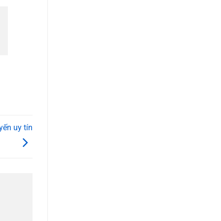
ến uy tín