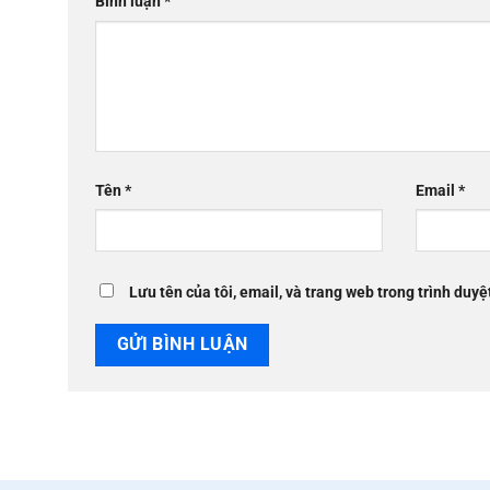
Bình luận
*
Tên
*
Email
*
Lưu tên của tôi, email, và trang web trong trình duyệt