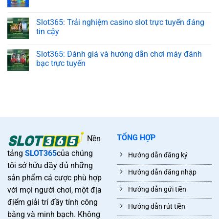
Slot365: Trải nghiệm casino slot trực tuyến đáng
tin cậy
Slot365: Đánh giá và hướng dẫn chơi máy đánh
bạc trực tuyến
TỔNG HỢP
Nền
tảng
SLOT365
của chúng
Hướng dẫn đăng ký
tôi sở hữu đầy đủ những
Hướng dẫn đăng nhập
sản phẩm cá cược phù hợp
với mọi người chơi, một địa
Hướng dẫn gửi tiền
điểm giải trí đầy tính công
Hướng dẫn rút tiền
bằng và minh bạch. Không