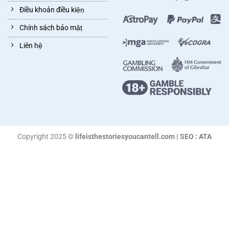
Điều khoản điều kiệṇ
Chính sách bảo mậṭ
Liên hệ̣
Copyright 2025 ©
lifeisthestoriesyoucantell.com | SEO : ATA