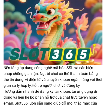
Nền tảng áp dụng công nghệ mã hóa SSL và các biện
pháp chống gian lận. Người chơi có thể thanh toán bằng
thẻ tín dụng, ví điện tử và chuyển khoản ngân hàng với thời
gian xử lý hợp lý.
Hỗ trợ người chơi và đăng ký
Hướng dẫn nhanh để đăng ký tài khoản, tải ứng dụng di
động và liên hệ bộ phận hỗ trợ qua chat trực tuyến hoặc
email. Slot365 luôn sẵn sàng giúp đỡ mọi thắc mắc của