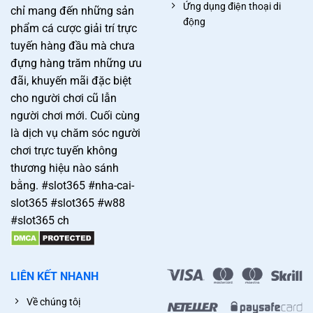
Ứng dụng điện thoại di
chỉ mang đến những sản
động
phẩm cá cược giải trí trực
tuyến hàng đầu mà chưa
đựng hàng trăm những ưu
đãi, khuyến mãi đặc biệt
cho người chơi cũ lẫn
người chơi mới. Cuối cùng
là dịch vụ chăm sóc người
chơi trực tuyến không
thương hiệu nào sánh
bằng. #slot365 #nha-cai-
slot365 #slot365 #w88
#slot365 ch
LIÊN KẾT NHANH
Về chúng tôị