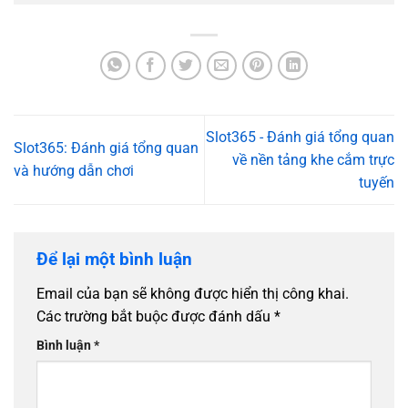
Slot365 - Đánh giá tổng quan
Slot365: Đánh giá tổng quan
về nền tảng khe cắm trực
và hướng dẫn chơi
tuyến
Để lại một bình luận
Email của bạn sẽ không được hiển thị công khai.
Các trường bắt buộc được đánh dấu
*
Bình luận
*