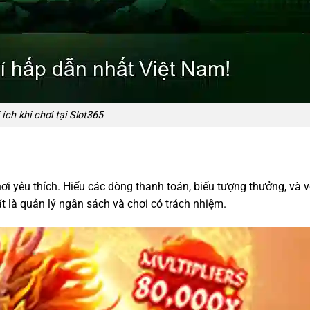
 ích khi chơi tại Slot365
hơi yêu thích. Hiểu các dòng thanh toán, biểu tượng thưởng, và
t là quản lý ngân sách và chơi có trách nhiệm.