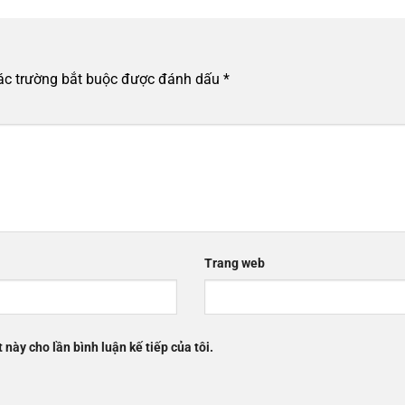
ác trường bắt buộc được đánh dấu
*
Trang web
 này cho lần bình luận kế tiếp của tôi.