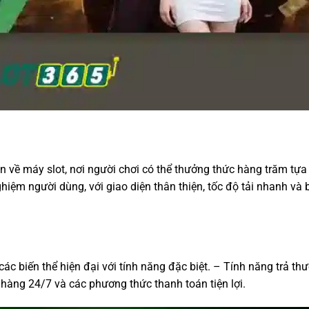
ên về máy slot, nơi người chơi có thể thưởng thức hàng trăm tự
ghiệm người dùng, với giao diện thân thiện, tốc độ tải nhanh và
các biến thể hiện đại với tính năng đặc biệt. – Tính năng trả th
hàng 24/7 và các phương thức thanh toán tiện lợi.