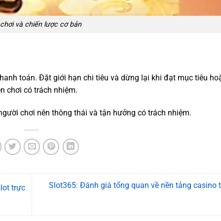
chơi và chiến lược cơ bản
hanh toán. Đặt giới hạn chi tiêu và dừng lại khi đạt mục tiêu h
n chơi có trách nhiệm.
người chơi nên thông thái và tận hưởng có trách nhiệm.
Slot365: Đánh giá tổng quan về nền tảng casino 
ot trực