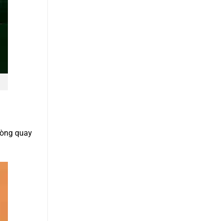
 vòng quay