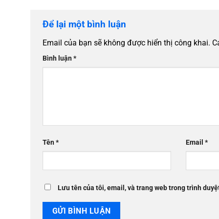
Để lại một bình luận
Email của bạn sẽ không được hiển thị công khai.
C
Bình luận
*
Tên
*
Email
*
Lưu tên của tôi, email, và trang web trong trình duyệt